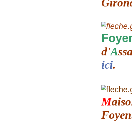
Giron
Foye
d'
A
ss
ici
.
M
ais
Foyen