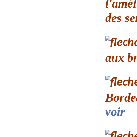
l'amél
des se
aux br
Bordea
voir