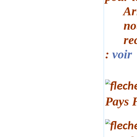
Arrêt
notif
recon
:
voir
Pays 