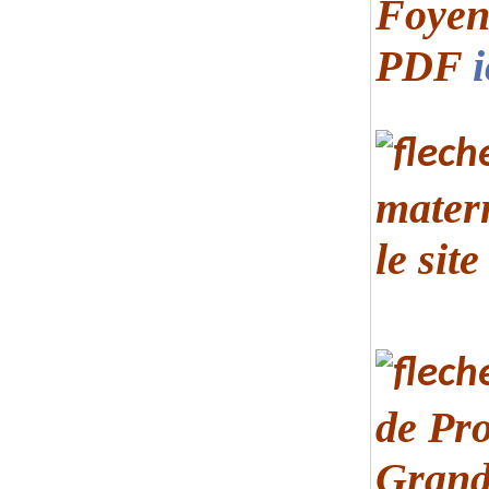
Foyen 
PDF
i
mater
le sit
de Pro
Grand