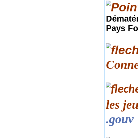
Dématér
Pays Fo
Conne
les je
.gouv