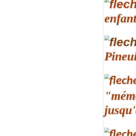
enfant
Pineu
"mémo
jusqu