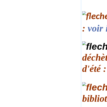
:
voir 
déchèt
d'été
biblio