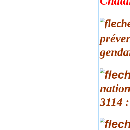
Chata
préven
genda
nation
3114 