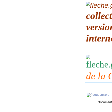
collec
versio
intern
de la 
Document 