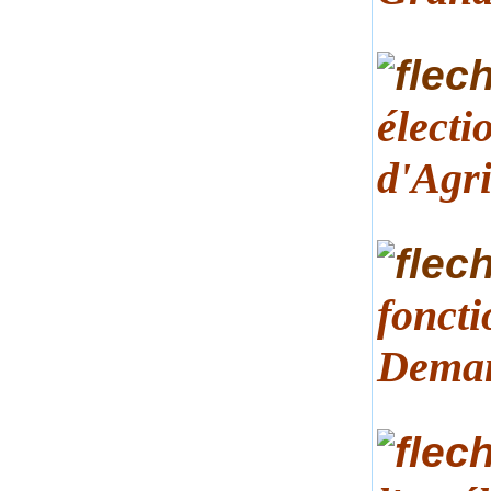
élect
d'Agr
fonct
Deman