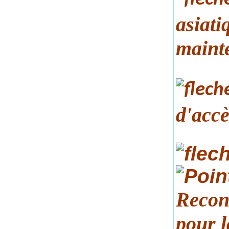
asiati
maint
d'accè
Recon
pour 