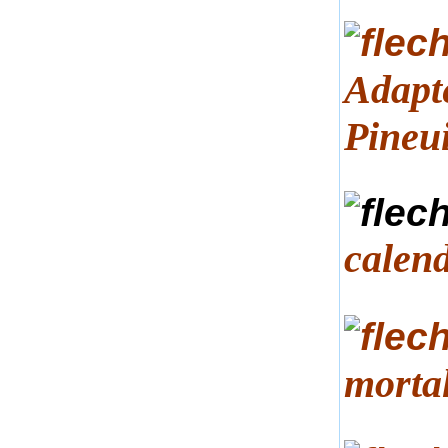
Adapté
Pineu
calend
mortal