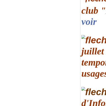
club 
voir
juille
tempor
usages
d'Info