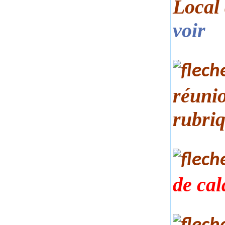
Local
voir
réunio
rubri
de cal