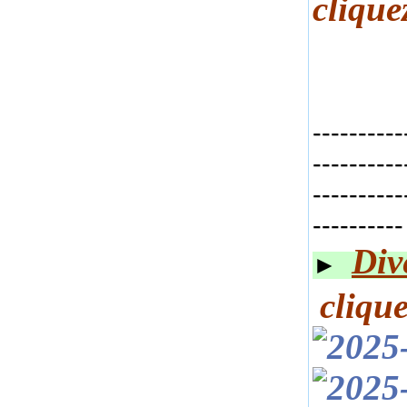
cliq
ue
----------
----------
----------
----------
Div
►
cliq