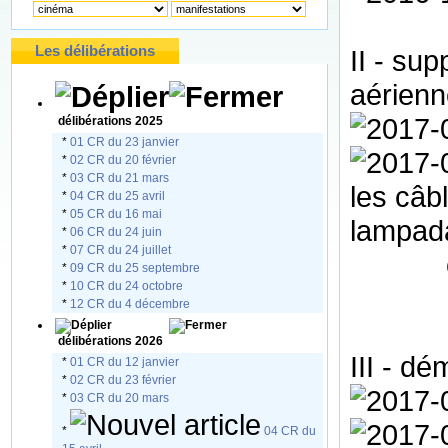
Les délibérations
II - su
aérien
délibérations 2025
*
01 CR du 23 janvier
*
02 CR du 20 février
*
03 CR du 21 mars
les câb
*
04 CR du 25 avril
*
05 CR du 16 mai
la
*
06 CR du 24 juin
*
07 CR du 24 juillet
enlè
*
09 CR du 25 septembre
*
10 CR du 24 octobre
*
12 CR du 4 décembre
délibérations 2026
III - d
*
01 CR du 12 janvier
*
02 CR du 23 février
*
03 CR du 20 mars
*
04 CR du