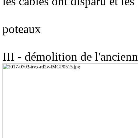
les câbles ont disparu et 
enlèvement
pote
III - démolition de l'ancie