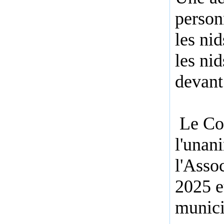
person
les ni
les nid
devant 
Le Con
l'unan
l'Asso
2025 e
munici