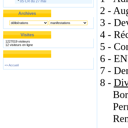
*
05 CR du 27 mai
2 - Au
Archives
3 - De
4 - Réc
Visites
1227019 visiteurs
5 - Co
12 visiteurs en ligne
6 - E
=> Accueil
7 - De
8 -
Div
Bor
Pe
Rem