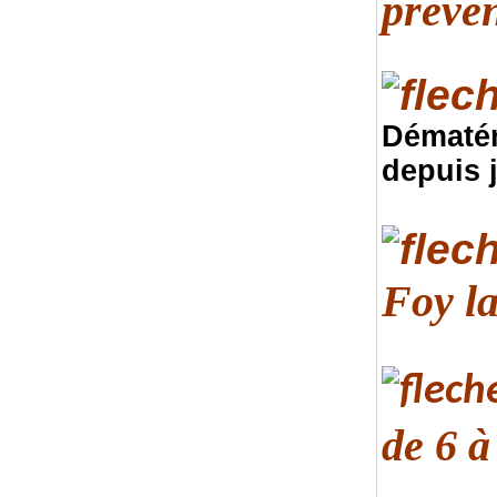
préven
Dématér
depuis 
Foy l
de 6 à