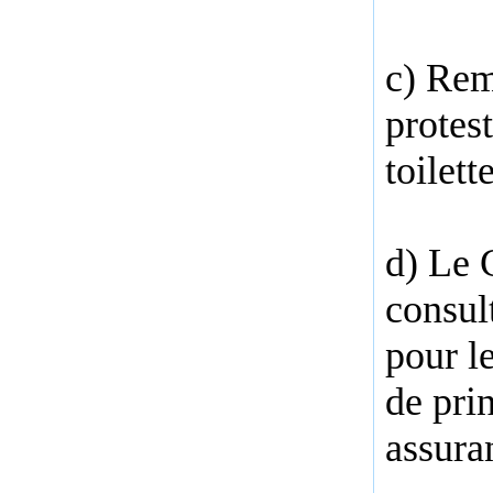
c) Rem
protes
toilet
d) Le 
consul
pour l
de pri
assura