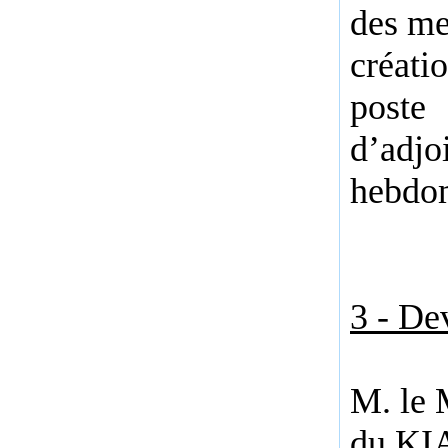
des me
créati
poste
d’adjoi
hebdo
3 - De
M. le 
du KIA