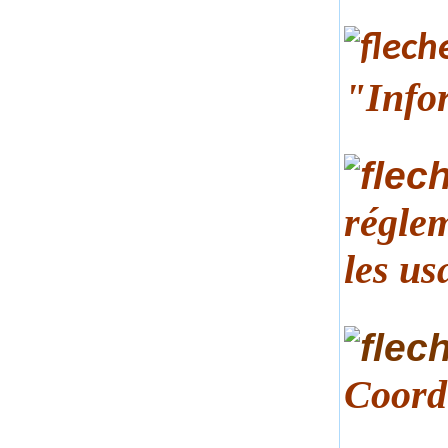
"Info
réglem
les us
Coord