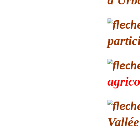
d'Urb
partic
agrico
Vallé