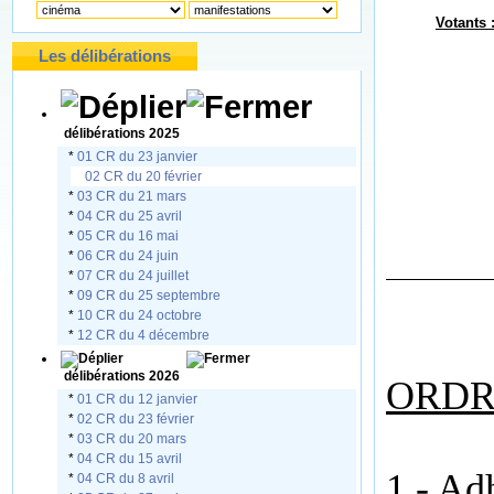
Votants 
Les délibérations
délibérations 2025
*
01 CR du 23 janvier
02 CR du 20 février
*
03 CR du 21 mars
*
04 CR du 25 avril
*
05 CR du 16 mai
*
06 CR du 24 juin
*
07 CR du 24 juillet
*
09 CR du 25 septembre
*
10 CR du 24 octobre
*
12 CR du 4 décembre
délibérations 2026
ORDR
*
01 CR du 12 janvier
*
02 CR du 23 février
*
03 CR du 20 mars
*
04 CR du 15 avril
1 - Ad
*
04 CR du 8 avril