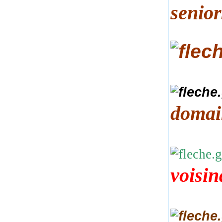
senio
domain
voisin