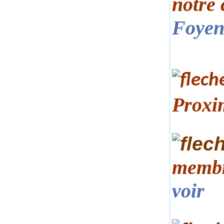
notre 
Foye
Proxim
membr
voir