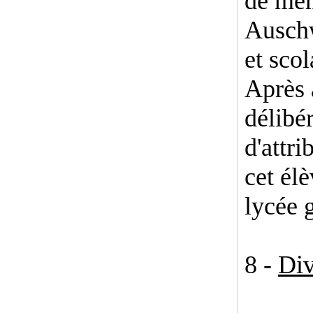
de mém
Auschw
et scol
Après 
délibé
d'attr
cet él
lycée 
8 -
Div