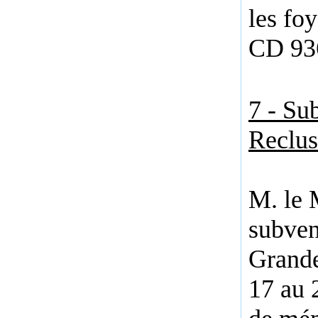
les fo
CD 936
7 - Su
Reclus
M. le 
subven
Grande
17 au 