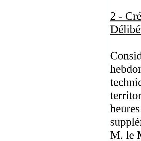
2 - Cré
Délibé
Consid
hebdom
techni
territ
heures
supplé
M. le M