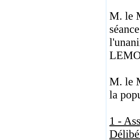
M. le 
séance
l'unan
LEMOIN
M. le 
la pop
1 - As
Délibé