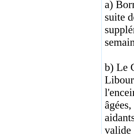
a) Born
suite 
supplé
semain
b) Le 
Libour
l'ence
âgées,
aidant
valide