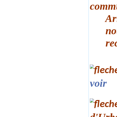
commu
Arrêt
notif
recon
voir