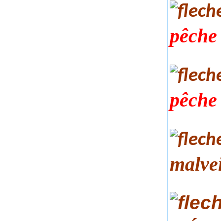
pêche 
pêche
malvei