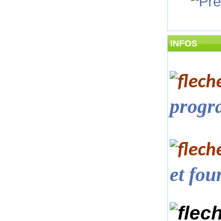
INFOS
progr
et fou