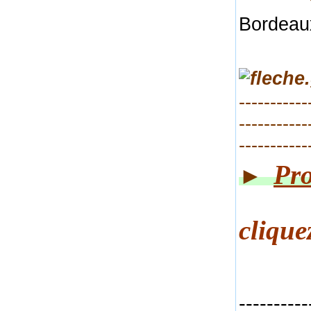
Bordeau
-----------
-----------
-----------
Pro
►
cliq
ue
----------