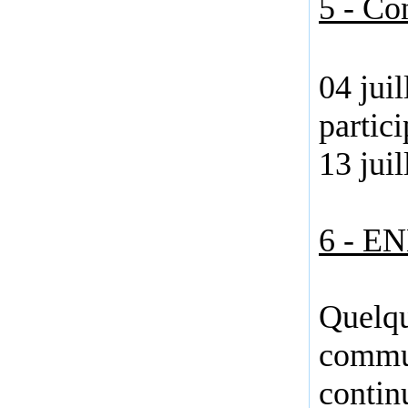
5 - Con
04 jui
partici
13 jui
6 - E
Quelqu
commun
contin