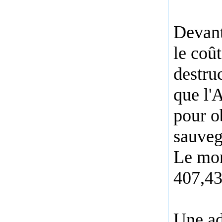
Devant
le coû
destru
que l'
pour o
sauveg
Le mon
407,43
Une ad