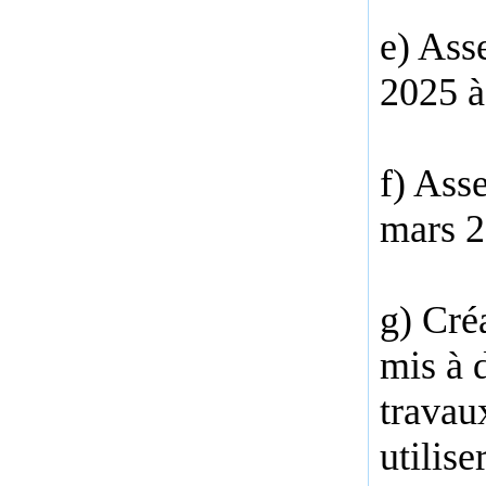
e) Ass
2025 à
f) Ass
mars 2
g) Cré
mis à d
travau
utilise