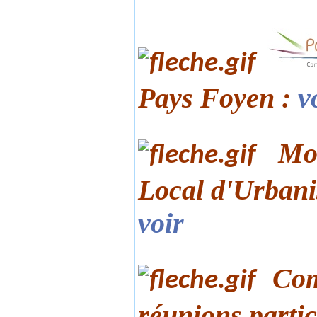
Pays Foyen :
v
Mod
Local d'Urbani
voir
Com
réunions partic