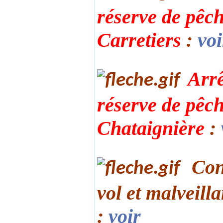
réserve de pêc
Carretiers
:
voi
Arrê
réserve de pêc
Chataignière
:
Con
vol et malveill
:
voir