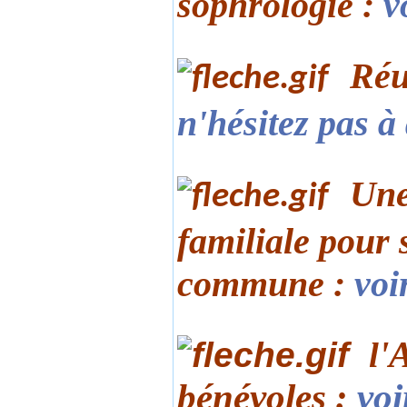
sophrologie :
v
Réu
n'hésitez pas à
Une
familiale pour 
commune :
voi
'
l
bénévoles :
voi