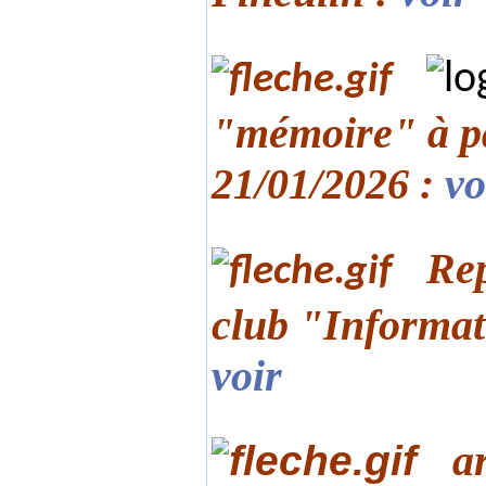
"mémoire" à pa
21/01/2026 :
vo
Rep
club "Informat
voir
a