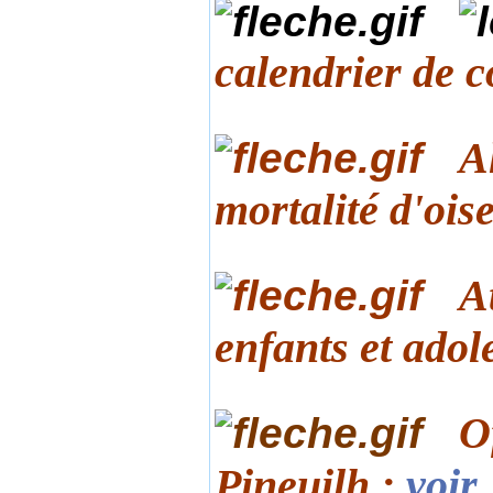
calendrier de c
A
mortalité d'oi
A
enfants et adol
O
Pineuilh :
voir