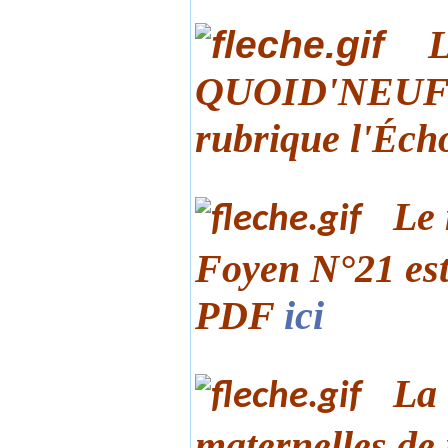
L
QUOID'NEUF N°
rubrique l'
ch
É
Le
Foyen N°21 est
PDF
ici
La 
maternelles de