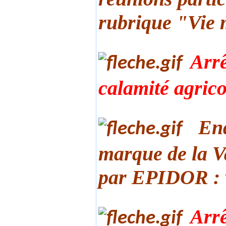
rubrique "Vie 
Arrê
calamité agrico
Enq
marque de la V
par
EPIDOR :
Arrê