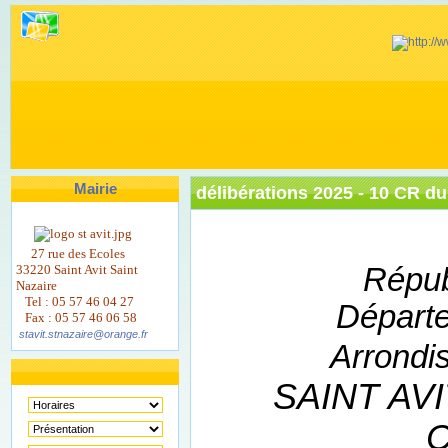
Mairie
délibérations 2025 - 10 CR du
27 rue des Ecoles
33220 Saint Avit Saint
Répub
Nazaire
Tel : 05 57 46 04 27
Départ
Fax : 05 57 46 06 58
stavit.stnazaire@orange.fr
Arrondi
SAINT AVI