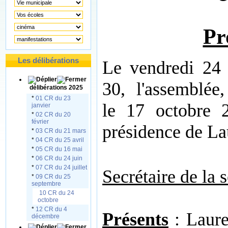
Pr
Les délibérations
Le vendredi 24 
30, l'assemblée
délibérations 2025
*
01 CR du 23
le 17 octobre 2
janvier
*
02 CR du 20
février
présidence de L
*
03 CR du 21 mars
*
04 CR du 25 avril
*
05 CR du 16 mai
*
06 CR du 24 juin
*
07 CR du 24 juillet
Secrétaire de la 
*
09 CR du 25
septembre
10 CR du 24
octobre
*
12 CR du 4
Présents
: Laur
décembre