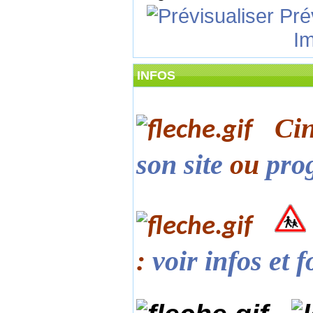
Prév
Imp
INFOS
Ci
son site
ou
pro
:
voir infos et 