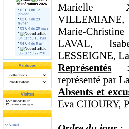
Marielle X
délibérations 2026
*
01 CR du 12
janvier
VILLEMIANE,
*
02 CR du 23
février
Marie-Christi
*
03 CR du 20 mars
*
04 CR du 15 avril
LAVAL, Isab
*
04 CR du 8 avril
*
LESSEIGNE, La
05 CR du 27 mai
Représentés
: 
Archives
représenté par 
Absents et excu
Visites
Eva CHOURY, P
1225183 visiteurs
12 visiteurs en ligne
Ordre du jour
:
=> Accueil